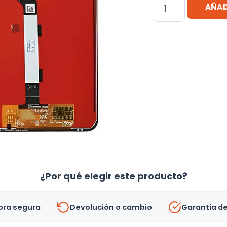
Pantalla
AÑAD
Display
Xiaomi
Mi
8
Lite
cantidad
¿Por qué elegir este producto?
ra segura
Devolución o cambio
Garantía d