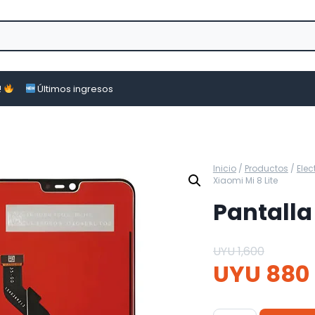
!
Últimos ingresos
Inicio
/
Productos
/
Ele
Xiaomi Mi 8 Lite
Pantalla
UYU
1,600
UYU
880