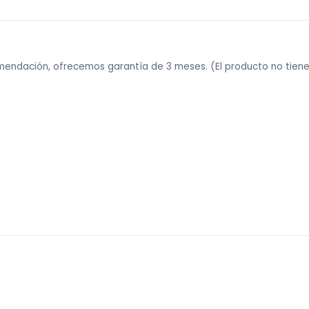
comendación, ofrecemos garantía de 3 meses. (El producto no tie
 sin costo).