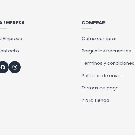
ples
múltiples
ntes.
variantes.
Las
A EMPRESA
COMPRAR
ones
opciones
se
a Empresa
Cómo comprar
en
pueden
ontacto
Preguntas frecuentes
r
elegir
en
Términos y condiciones
la
Políticas de envío
na
página
de
Formas de pago
ucto
producto
Ir a la tienda