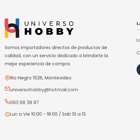
múltiples
múlti
variantes.
varia
Las
Las
L
opciones
opci
se
se
L
pueden
pued
Somos importadores directos de productos de
C
elegir
elegi
calidad, con un servicio dedicado a brindarte la
en
en
mejor experiencia de compra.
la
la
Rio Negro 1526, Montevideo
página
pági
de
de
universohobby@hotmail.com
producto
prod
093 68 38 87
Lun a Vie 10:00 - 18:00 / Sab 10 a 13