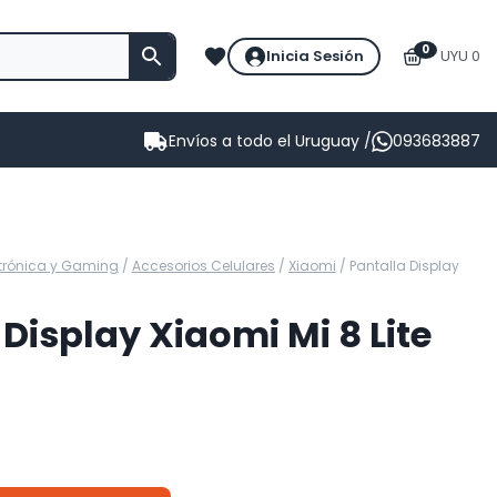
0
Inicia Sesión
UYU 0
Envíos a todo el Uruguay /
093683887
ctrónica y Gaming
/
Accesorios Celulares
/
Xiaomi
/
Pantalla Display
 Display Xiaomi Mi 8 Lite