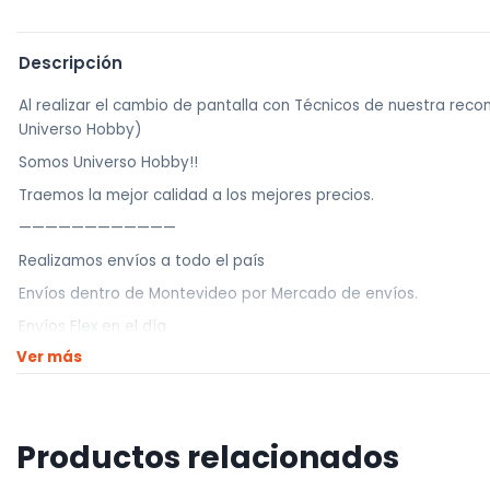
Descripción
Al realizar el cambio de pantalla con Técnicos de nuestra re
Universo Hobby)
Somos Universo Hobby!!
Traemos la mejor calidad a los mejores precios.
————————————
Realizamos envíos a todo el país
Envíos dentro de Montevideo por Mercado de envíos.
Envíos Flex en el día.
Ver más
Envíos al interior por agencia (dejamos tus artículos en agencia
————————————
Retiros
Productos relacionados
Nuestro punto de retiro se encuentra en zona la teja.