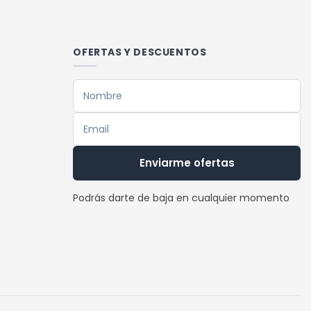
múltiples
variantes.
Las
OFERTAS Y DESCUENTOS
opciones
se
pueden
elegir
en
la
Enviarme ofertas
página
de
Podrás darte de baja en cualquier momento
producto