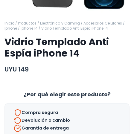
Inicio
/
Productos
/
Electrónica y Gaming
/
Accesorios Celulares
/
Iphone
/
Iphone 14
/
Vidrio Templado Anti Espía iPhone 14
Vidrio Templado Anti
Espía iPhone 14
UYU
149
¿Por qué elegir este producto?
Compra segura
Devolución o cambio
Garantía de entrega