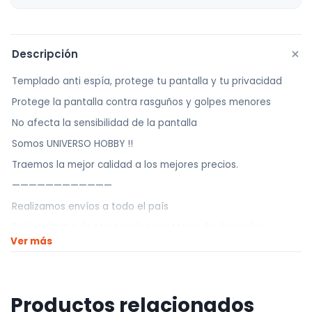
+
Descripción
Templado anti espía, protege tu pantalla y tu privacidad
Protege la pantalla contra rasguños y golpes menores
No afecta la sensibilidad de la pantalla
Somos UNIVERSO HOBBY !!
Traemos la mejor calidad a los mejores precios.
————————————
Realizamos envíos a todo el país
Envíos dentro de Montevideo por Mercado de envíos.
Ver más
Envíos Flex en el día.
Envíos al interior por agencia (dejamos tus artículos en
agencia sin costo).
Productos relacionados
————————————