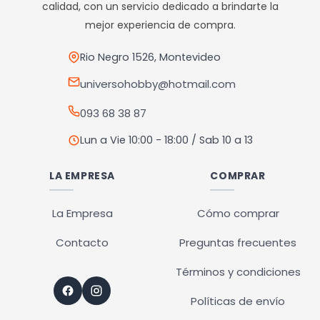
calidad, con un servicio dedicado a brindarte la
pueden
pueden
mejor experiencia de compra.
elegir
elegir
en
en
Rio Negro 1526, Montevideo
la
la
universohobby@hotmail.com
página
página
093 68 38 87
de
de
producto
producto
Lun a Vie 10:00 - 18:00 / Sab 10 a 13
LA EMPRESA
COMPRAR
La Empresa
Cómo comprar
Contacto
Preguntas frecuentes
Términos y condiciones
Políticas de envío