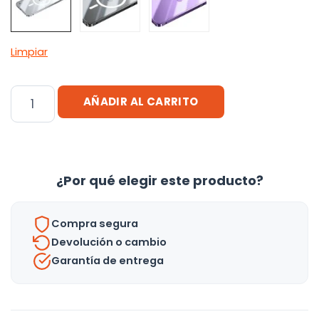
Limpiar
Case
AÑADIR AL CARRITO
Protector
Con
Magsafe
-
¿Por qué elegir este producto?
Metalico
Para
Compra segura
iPhone
Devolución o cambio
14
Garantía de entrega
Pro
-
uh