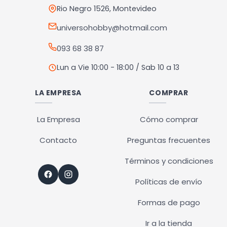
en
Rio Negro 1526, Montevideo
la
universohobby@hotmail.com
página
093 68 38 87
de
producto
Lun a Vie 10:00 - 18:00 / Sab 10 a 13
LA EMPRESA
COMPRAR
La Empresa
Cómo comprar
Contacto
Preguntas frecuentes
Términos y condiciones
Políticas de envío
Formas de pago
Ir a la tienda