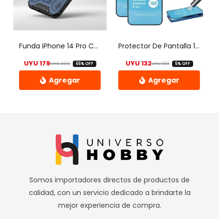
opciones
se
pueden
elegir
Funda iPhone 14 Pro Cubierta Deslizante Cámara Y Anillo
Protector De Pantalla 18d Hd Aribag Glass iPhone 14 Pro- Uh
en
UYU
179
UYU
132
UYU
399
UYU
139
55% OFF
5% OFF
la
El precio original era: UYU 399.
El precio actual es: UYU 179.
El precio origina
El precio actual 
página
de
Este
producto
producto
tiene
múltiples
variantes.
Las
opciones
Somos importadores directos de productos de
se
calidad, con un servicio dedicado a brindarte la
pueden
mejor experiencia de compra.
elegir