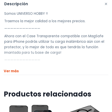
cantidad
+
Descripción
Somos UNIVERSO HOBBY !!
Traemos la mejor calidad a los mejores precios.
————————————
Ahora con el Case Transparente compatible con MagSafe
para iPhone podrás utilizar tu carga inalámbrica aún con el
protector, y lo mejor de todo es que tendrás la función
imantada para tu base de carga!
————————————
Realizamos envíos a todo el país
Ver más
Envíos dentro de Montevideo por Mercado de envíos.
Envíos Flex en el día.
Envíos al interior por agencia (dejamos tus artículos en
Productos relacionados
agencia sin costo).
————————————
Retiros