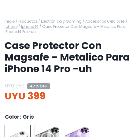
Inicio
/
Productos
/
Electrónica y Gaming
/
Accesorios Celulares
/
Iphone
/
Iphone 14
/
Case Protector Con Magsafe – Metalico Para
iPhone 14 Pro -uh
Case Protector Con
Magsafe – Metalico Para
iPhone 14 Pro -uh
UYU
750
47% OFF
UYU
399
Color
:
Gris