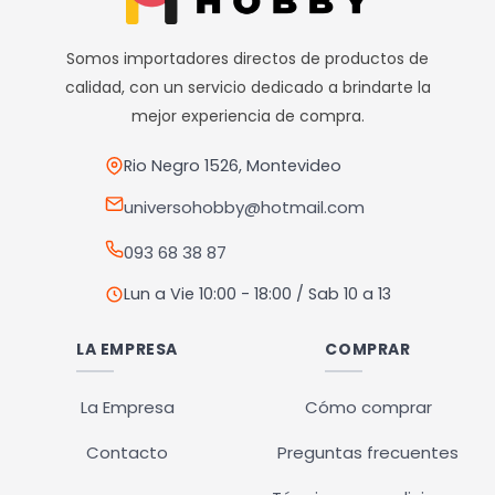
Las
opciones
Somos importadores directos de productos de
se
calidad, con un servicio dedicado a brindarte la
pueden
mejor experiencia de compra.
elegir
en
Rio Negro 1526, Montevideo
la
universohobby@hotmail.com
página
093 68 38 87
de
producto
Lun a Vie 10:00 - 18:00 / Sab 10 a 13
LA EMPRESA
COMPRAR
La Empresa
Cómo comprar
Contacto
Preguntas frecuentes