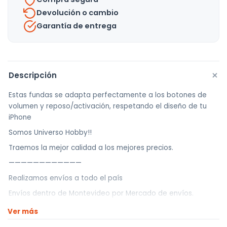
Promax
Devolución o cambio
cantidad
Garantía de entrega
+
Descripción
Estas fundas se adapta perfectamente a los botones de
volumen y reposo/activación, respetando el diseño de tu
iPhone
Somos Universo Hobby!!
Traemos la mejor calidad a los mejores precios.
————————————
Realizamos envíos a todo el país
Envíos dentro de Montevideo por Mercado de envíos.
Envíos Flex en el día.
Ver más
Envíos al interior por agencia (dejamos tus artículos en