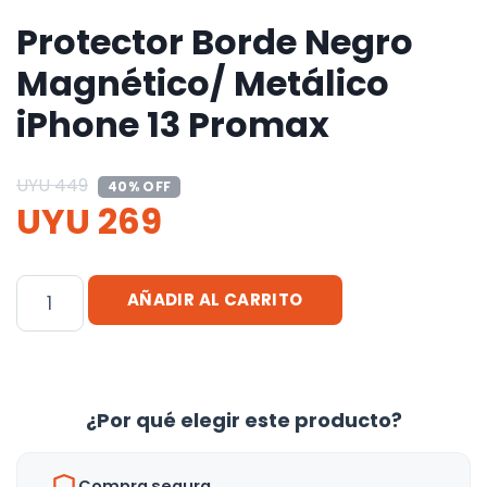
Protector Borde Negro
Magnético/ Metálico
iPhone 13 Promax
UYU
449
40% OFF
UYU
269
Protector
AÑADIR AL CARRITO
Borde
Negro
Magnético/
Metálico
¿Por qué elegir este producto?
iPhone
13
Compra segura