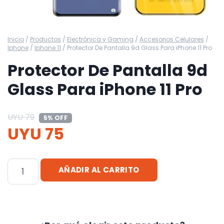
Inicio
/
Productos
/
Electrónica y Gaming
/
Accesorios Celulares
/
Iphone
/
Iphone 11
/
Protector De Pantalla 9d Glass Para iPhone 11 Pro
Protector De Pantalla 9d
Glass Para iPhone 11 Pro
UYU
79
5% OFF
UYU
75
Protector
AÑADIR AL CARRITO
De
Pantalla
9d
Glass