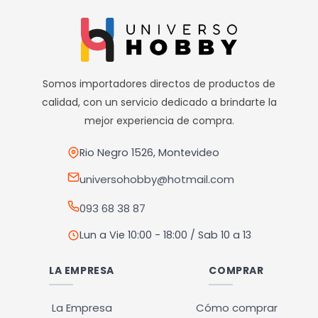
múltiples
múltiples
variantes.
variantes.
Las
Las
opciones
opciones
Somos importadores directos de productos de
se
se
calidad, con un servicio dedicado a brindarte la
pueden
pueden
mejor experiencia de compra.
elegir
elegir
en
en
Rio Negro 1526, Montevideo
la
la
universohobby@hotmail.com
página
página
093 68 38 87
de
de
producto
producto
Lun a Vie 10:00 - 18:00 / Sab 10 a 13
LA EMPRESA
COMPRAR
La Empresa
Cómo comprar