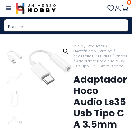
0
Saltar
al
contenido
Inicio
/
Productos
/
Electrónica y Gaming
/
Accesorios Celulares
/
Iphone
/
Adaptador Hoco Audio Ls35
Usb Tipo C A 3.5mm Blanco
Adaptador
Hoco
Audio Ls35
Usb Tipo C
A 3.5mm