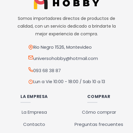
Las
Las
opciones
opciones
Somos importadores directos de productos de
se
se
calidad, con un servicio dedicado a brindarte la
pueden
pueden
mejor experiencia de compra.
elegir
elegir
en
en
Rio Negro 1526, Montevideo
la
la
universohobby@hotmail.com
página
página
093 68 38 87
de
de
producto
producto
Lun a Vie 10:00 - 18:00 / Sab 10 a 13
LA EMPRESA
COMPRAR
La Empresa
Cómo comprar
Contacto
Preguntas frecuentes