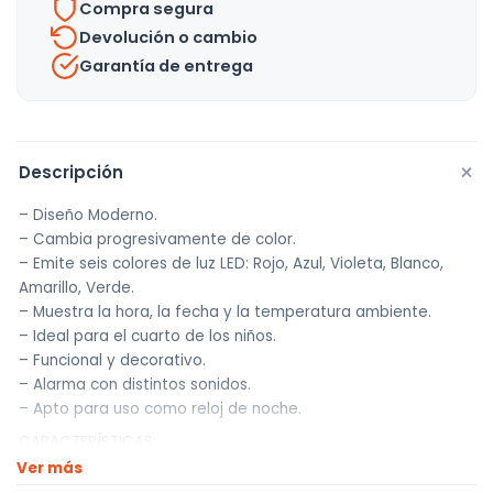
Compra segura
Devolución o cambio
Garantía de entrega
+
Descripción
– Diseño Moderno.
– Cambia progresivamente de color.
– Emite seis colores de luz LED: Rojo, Azul, Violeta, Blanco,
Amarillo, Verde.
– Muestra la hora, la fecha y la temperatura ambiente.
– Ideal para el cuarto de los niños.
– Funcional y decorativo.
– Alarma con distintos sonidos.
– Apto para uso como reloj de noche.
CARACTERÍSTICAS:
* Dimensiones: 7,5 cm x 7,5 cm x 7,5 cm.
Ver más
* Alimentación: 3 pilas AAA (no incluidas).