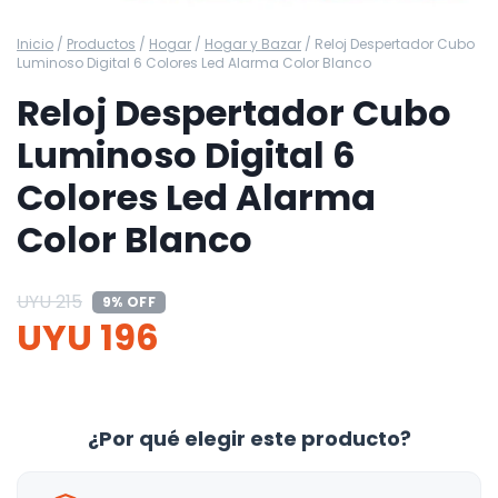
Inicio
/
Productos
/
Hogar
/
Hogar y Bazar
/
Reloj Despertador Cubo
Luminoso Digital 6 Colores Led Alarma Color Blanco
Reloj Despertador Cubo
Luminoso Digital 6
Colores Led Alarma
Color Blanco
UYU
215
9% OFF
UYU
196
¿Por qué elegir este producto?